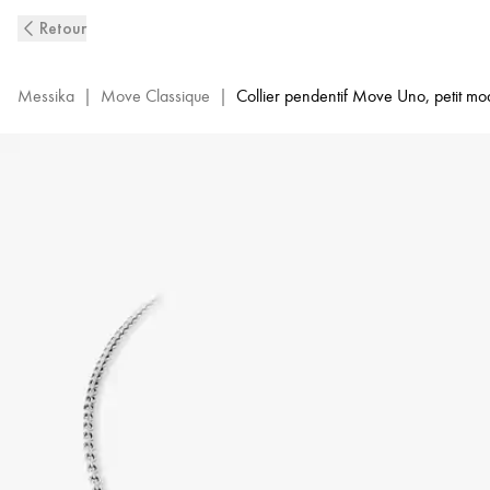
Collier
Retour
Long
Move
Uno
Messika
|
Move Classique
|
Collier pendentif Move Uno, petit mo
or
blanc
et
diamant
femme