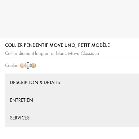
COLLIER PENDENTIF MOVE UNO, PETIT MODÈLE
Or
Or
Or
Collier diamant long en or blanc Move Classique
Blanc
Rose
Jaune
Couleur
DESCRIPTION & DÉTAILS
ENTRETIEN
SERVICES