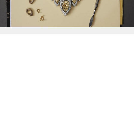
{{
Discover
}}