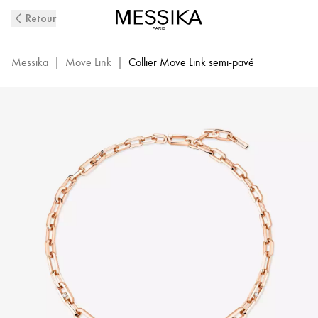
Collier
Retour
Diamant
Or
Rose
Messika
|
Move Link
|
Collier Move Link semi-pavé
Move
Link
|
Messika
12853-
PG