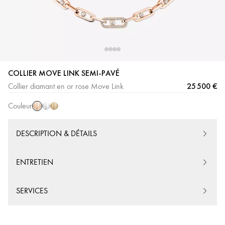
COLLIER MOVE LINK SEMI-PAVÉ
Or
Or
Or
25 500 €
Collier diamant en or rose Move Link
Rose
Blanc
Jaune
Couleur
DESCRIPTION & DÉTAILS
ENTRETIEN
SERVICES