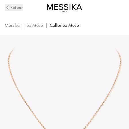
Collier
Retour
Diamant
Or
Rose
Messika
|
So Move
|
Collier So Move
So
Move
|
Messika
12944-
PG