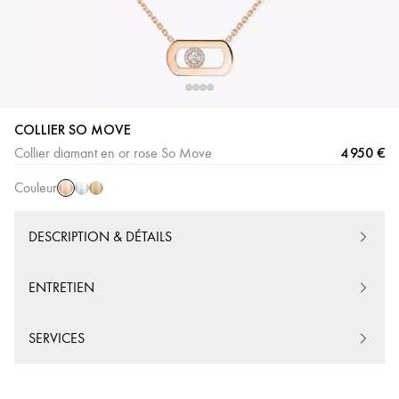
COLLIER SO MOVE
Or
Or
Or
4 950 €
Collier diamant en or rose So Move
Rose
Blanc
Jaune
Couleur
DESCRIPTION & DÉTAILS
ENTRETIEN
SERVICES