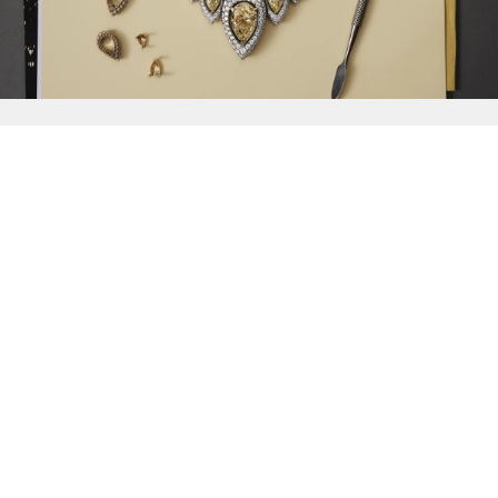
{{
Discover
}}