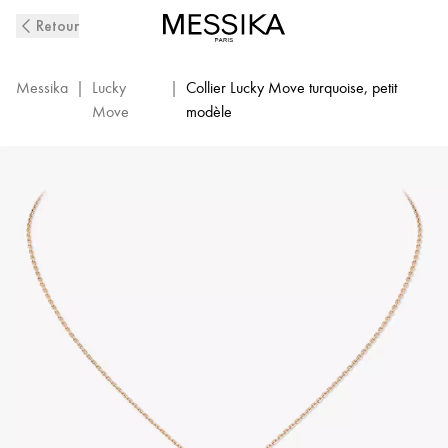
Collier
Retour
Diamant
Or
Rose
Messika
|
Lucky
|
Collier Lucky Move turquoise, petit
et
Move
modèle
Turquoise
Lucky
Move
|
Messika
11649-
PG