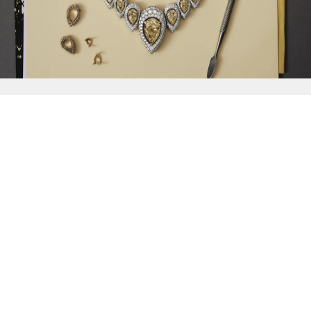
{{
Discover
}}