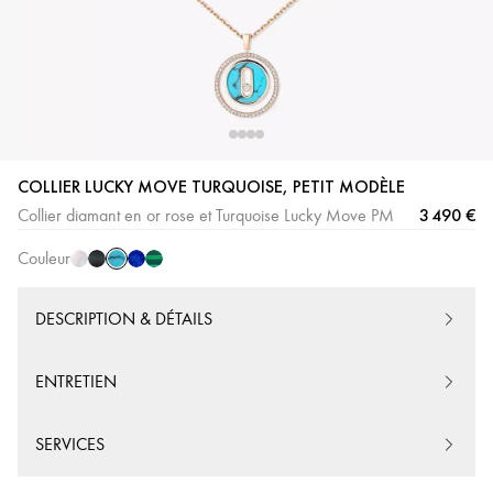
Turquoise
Nacre
Onyx
Lapis
Malachite
COLLIER LUCKY MOVE TURQUOISE, PETIT MODÈLE
Blanche
Lazuli
3 490 €
Collier diamant en or rose et Turquoise Lucky Move PM
Couleur
DESCRIPTION & DÉTAILS
ENTRETIEN
SERVICES