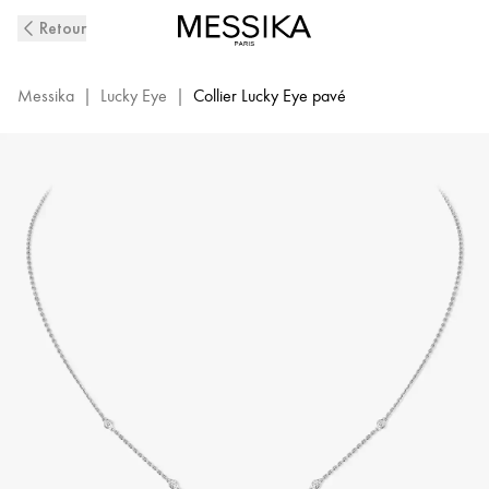
Collier
Retour
Diamant
Pavé
en
Messika
|
Lucky Eye
|
Collier Lucky Eye pavé
Or
Blanc
Lucky
Eye
|
Messika
07525-
WG