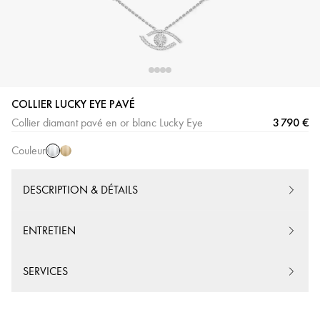
COLLIER LUCKY EYE PAVÉ
Or
Or
3 790 €
Collier diamant pavé en or blanc Lucky Eye
Blanc
Jaune
Couleur
DESCRIPTION & DÉTAILS
ENTRETIEN
SERVICES