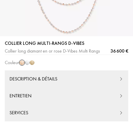
COLLIER LONG MULTI-RANGS D-VIBES
Or
Or
Or
36 600 €
Collier long diamant en or rose D-Vibes Multi Rangs
Rose
Blanc
Jaune
Couleur
DESCRIPTION & DÉTAILS
ENTRETIEN
SERVICES