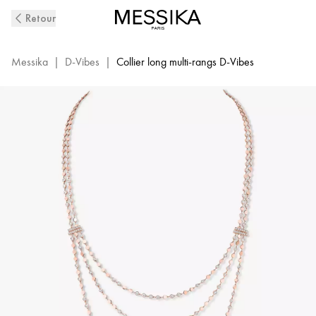
Collier
Retour
Diamant
Long
en
Messika
|
D-Vibes
|
Collier long multi-rangs D-Vibes
Or
Rose
D-
Vibes
|
Messika
12435-
PG