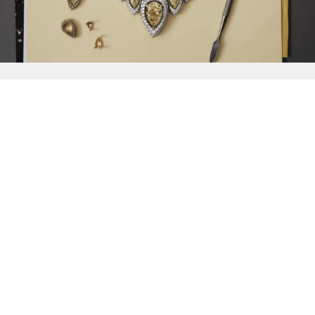
{{
Discover
}}