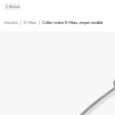
Collier
Retour
Diamant
en
Or
Messika
|
D-Vibes
|
Collier rivière D-Vibes, moyen modèle
blanc
D-
Vibes
|
Messika
12483-
WG