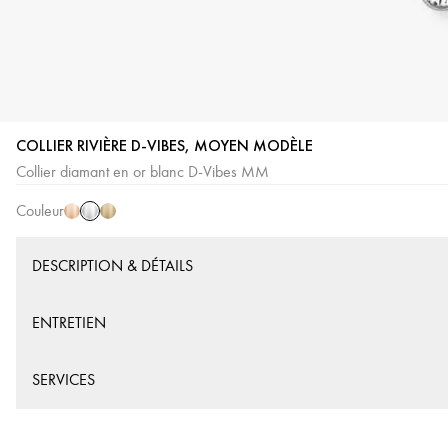
COLLIER RIVIÈRE D-VIBES, MOYEN MODÈLE
Or
Or
Or
Collier diamant en or blanc D-Vibes MM
Blanc
Rose
Jaune
Couleur
DESCRIPTION & DÉTAILS
ENTRETIEN
SERVICES