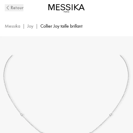
Collier
Retour
Joy
Diamant
Rond
Messika
|
Joy
|
Collier Joy taille brillant
0,25ct