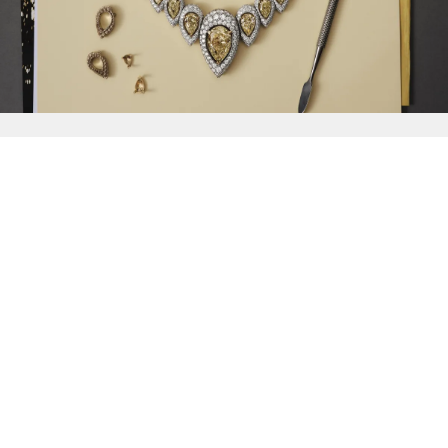
{{
Discover
}}