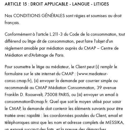
ARTICLE 15 : DROIT APPLICABLE - LANGUE - LITIGES
Nos CONDITIONS GÉNÉRALES sont régies et soumises au droit
français.
Conformément à l’article L.211-3 du Code de la consommation, tout
différend ou litige dit de consommation, peut faire l'objet d'un
règlement amiable par médiation auprès du CMAP – Centre de
Médiation et d’Arbitrage de Paris.
Pour soumettre le litige au médiateur, le Client peut (i) remplir le
formulaire sur le site internet du CMAP : (www.mediateur-
conso.cmap.fr), (ii) envoyer la demande par courrier simple ou
recommandé au CMAP Médiation Consommation, 39 avenue
Franklin D. Roosevelt, 75008 PARIS, ou (iii) envoyer un email à
consommation@cmap.fr. Quel que soit le moyen utilisé pour saisir
le CMAP, la demande doit contenir les éléments suivants pour être
traitée avec rapidité : les coordonnées postales du Client, email et
téléphoniques ainsi que les nom et adresse complets de MESSIKA,
un exposé succinct des faits, et la preuve des démarches