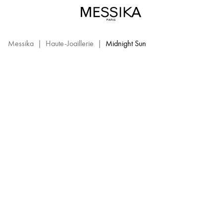
Midnight
Sun
MIDNIGHT SUN
–
Haute
Messika
|
Haute-Joaillerie
|
Midnight Sun
Joaillerie
Messika