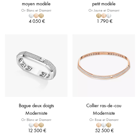
moyen modèle
petit modèle
Or Blanc et Diamant
Or Jaune et Diamant
4 050 €
1 790 €
Bague deux doigts
Collier ras-de-cou
Moderniste
Moderniste
Or Blanc et Diamant
Or Rose et Diamant
12 500 €
52 500 €