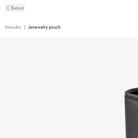
Pochette
Retour
à
Bijoux
en
Messika
|
Jenewelry pouch
cuir