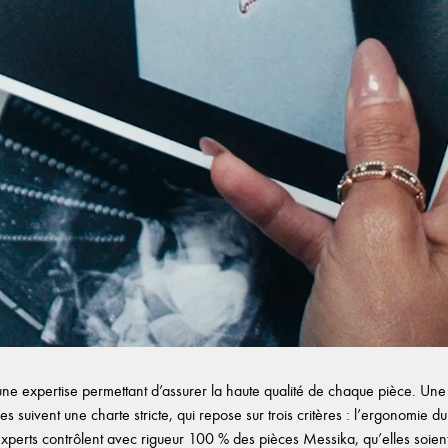
e expertise permettant d’assurer la haute qualité de chaque pièce. Une f
es suivent une charte stricte, qui repose sur trois critères : l’ergonomie du b
experts contrôlent avec rigueur 100 % des pièces Messika, qu’elles soient d