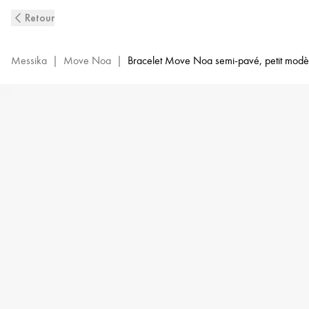
Bangle
Retour
Move
Noa
PM
Messika
|
Move Noa
|
Bracelet Move Noa semi-pavé, petit modè
Pavé
or
blanc
et
diamant
femme