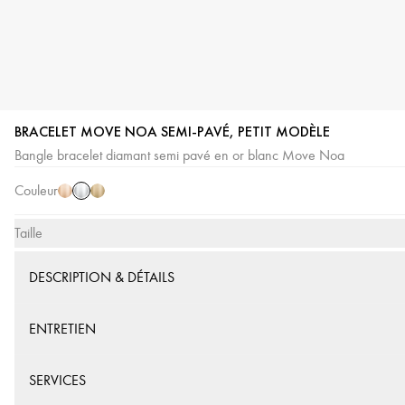
BRACELET MOVE NOA SEMI-PAVÉ, PETIT MODÈLE
Or
Or
Or
Bangle bracelet diamant semi pavé en or blanc Move Noa
Blanc
Rose
Jaune
Couleur
Taille
DESCRIPTION & DÉTAILS
ENTRETIEN
SERVICES