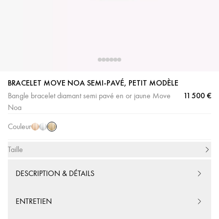
BRACELET MOVE NOA SEMI-PAVÉ, PETIT MODÈLE
Or
Or
Or
11 500 €
Bangle bracelet diamant semi pavé en or jaune Move
Jaune
Rose
Blanc
Noa
Couleur
Taille
DESCRIPTION & DÉTAILS
ENTRETIEN