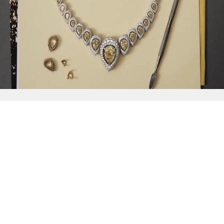
{{
Discover
}}