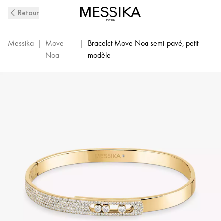
Bangle
Retour
Move
Noa
PM
Messika
|
Move
|
Bracelet Move Noa semi-pavé, petit
Pavé
Noa
modèle
or
jaune
et
diamant
femme