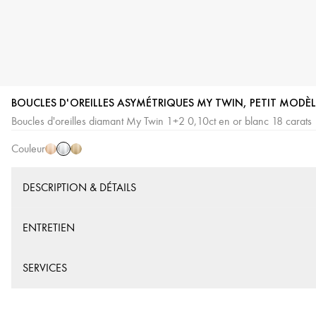
BOUCLES D'OREILLES ASYMÉTRIQUES MY TWIN, PETIT MODÈL
Or
Or
Or
Boucles d'oreilles diamant My Twin 1+2 0,10ct en or blanc 18 carats
Blanc
Rose
Jaune
Couleur
DESCRIPTION & DÉTAILS
ENTRETIEN
SERVICES