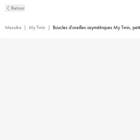
Boucles
Retour
d'oreilles
My
Twin
Messika
|
My Twin
|
Boucles d'oreilles asymétriques My Twin, pet
1+2
0,10ct
Or
Blanc
pour
Femme