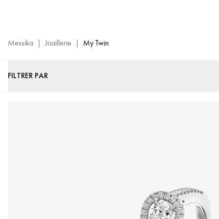
Collection
de
Joaillerie
My
Messika
|
Joaillerie
|
My Twin
Twin
-
FILTRER PAR
Bijoux
de
Luxe
Messika