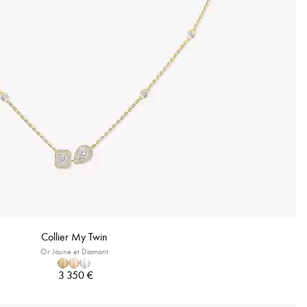
Collier My Twin
Or Jaune et Diamant
3 350 €