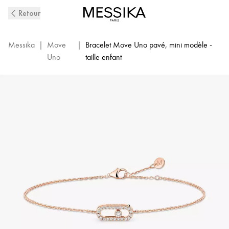
Bracelet
Retour
Pavé
Diamant
Enfant
Messika
|
Move
|
Bracelet Move Uno pavé, mini modèle -
en
Uno
taille enfant
Or
Rose
Move
Uno
|
Messika
12499-
PG