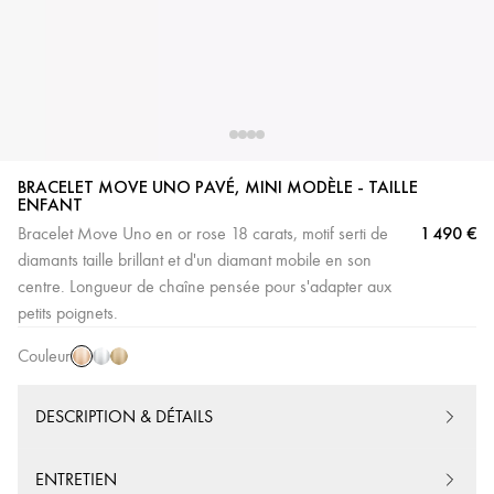
BRACELET MOVE UNO PAVÉ, MINI MODÈLE - TAILLE
ENFANT
1 490 €
Bracelet Move Uno en or rose 18 carats, motif serti de
diamants taille brillant et d'un diamant mobile en son
Or
Or
Or
centre. Longueur de chaîne pensée pour s'adapter aux
Rose
Blanc
Jaune
petits poignets.
Couleur
DESCRIPTION & DÉTAILS
ENTRETIEN