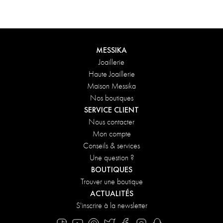
Maison. Pour une attention encore plus délicate, ajoutez un
message personnalisé à votre commande.
DÉCOUVRIR
MESSIKA
Joaillerie
Haute Joaillerie
Maison Messika
Nos boutiques
SERVICE CLIENT
Nous contacter
Mon compte
Conseils & services
Une question ?
BOUTIQUES
Trouver une boutique
ACTUALITÉS
S'inscrire à la newsletter