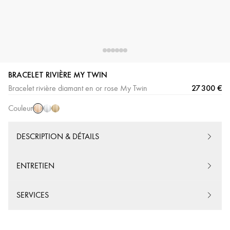
BRACELET RIVIÈRE MY TWIN
Or
Or
Or
27 300 €
Bracelet rivière diamant en or rose My Twin
Rose
Blanc
Jaune
Couleur
DESCRIPTION & DÉTAILS
ENTRETIEN
SERVICES