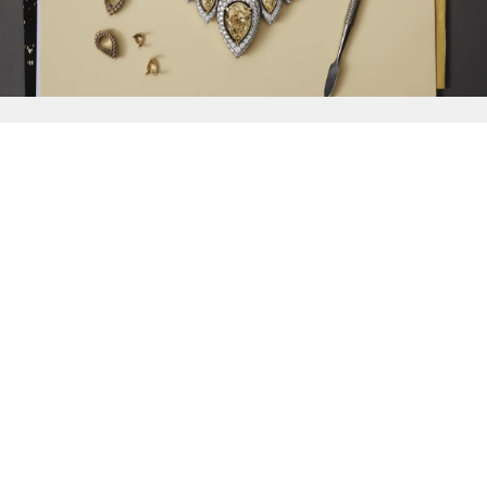
{{
Discover
}}