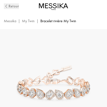
Bracelet
Retour
Rivière
Diamant
en
Messika
|
My Twin
|
Bracelet rivière My Twin
Or
Rose
My
Twin
|
Messika
13452-
PG