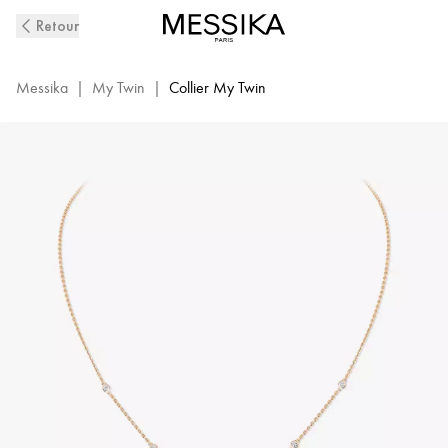
Collier
Retour
Diamant
en
Or
Messika
|
My Twin
|
Collier My Twin
Rose
My
Twin
|
Messika
14534-
PG