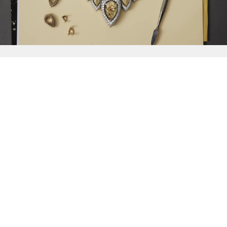
{{
Discover
}}