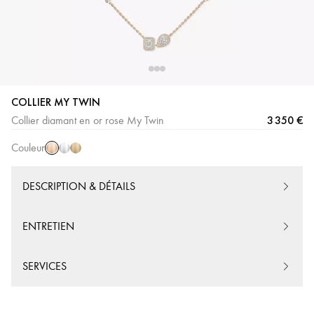
COLLIER MY TWIN
Or
Or
Or
3 350 €
Collier diamant en or rose My Twin
Rose
Blanc
Jaune
Couleur
DESCRIPTION & DÉTAILS
ENTRETIEN
SERVICES