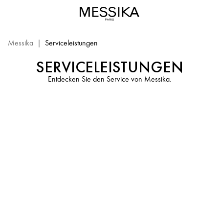
Messika
Services
–
Beratung
Messika
|
Serviceleistungen
&
SERVICELEISTUNGEN
Pflege
von
Entdecken Sie den Service von Messika.
Luxusschmuck