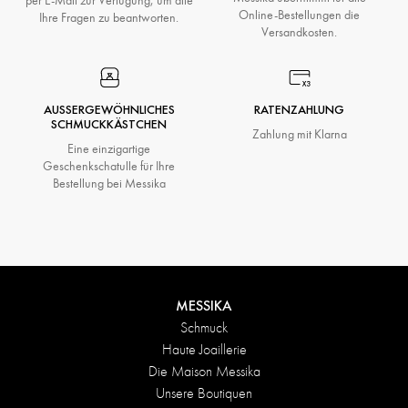
per E-Mail zur Verfügung, um alle
Online-Bestellungen die
Ihre Fragen zu beantworten.
Versandkosten.
AUSSERGEWÖHNLICHES S
RATENZAHLUNG
CHMUCKKÄSTCHEN
Zahlung mit Klarna
Eine einzigartige
Geschenkschatulle für Ihre
Bestellung bei Messika
MESSIKA
Schmuck
Haute Joaillerie
Die Maison Messika
Unsere Boutiquen