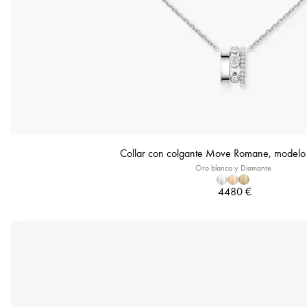
Collar con colgante Move Romane, model
Oro blanco y Diamante
4480 €