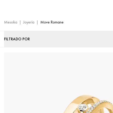
Colección
Move
Romane:
joyería
Messika
|
Joyería
|
Move Romane
de
lujo
FILTRADO POR
|
Messika