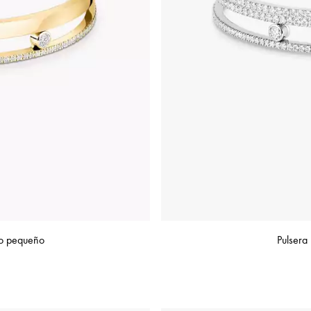
o pequeño
Pulser