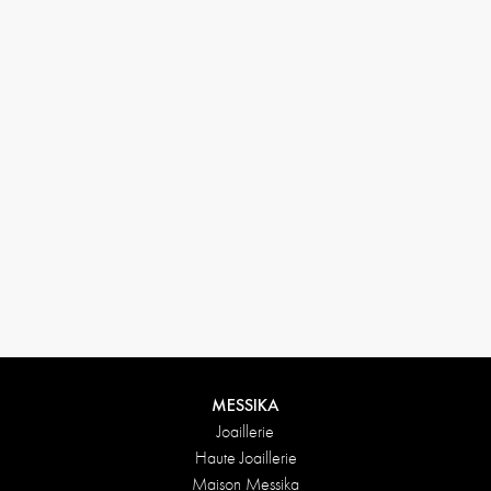
33 1 78 42 12 32
conciergerie@messikagroup.com
Conditions de retours
MESSIKA
Joaillerie
Haute Joaillerie
Maison Messika