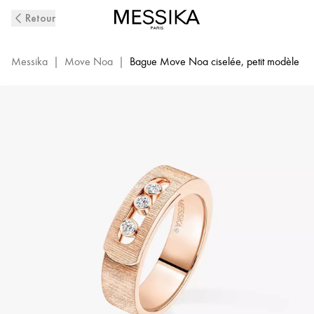
Bague
Retour
Diamant
en
Or
Messika
|
Move Noa
|
Bague Move Noa ciselée, petit modèle
Rose
Ciselé
Move
Noa
|
Messika
14482-
PG