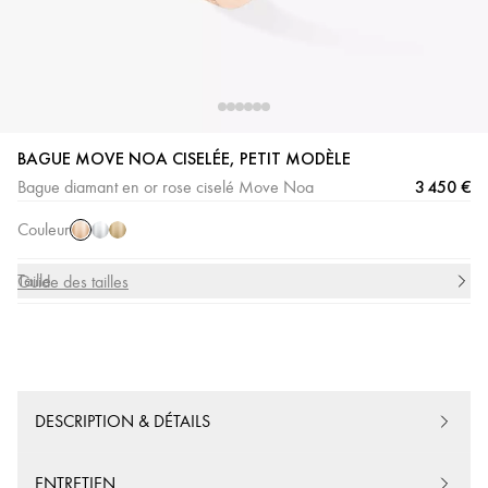
BAGUE MOVE NOA CISELÉE, PETIT MODÈLE
Or
Or
Or
3 450 €
Bague diamant en or rose ciselé Move Noa
Rose
Blanc
Jaune
Couleur
Taille
Guide des tailles
DESCRIPTION & DÉTAILS
ENTRETIEN