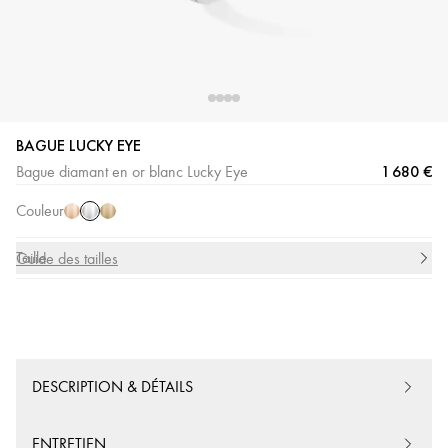
BAGUE LUCKY EYE
Or
Or
Or
1 680 €
Bague diamant en or blanc Lucky Eye
Blanc
Rose
Jaune
Couleur
Taille
Guide des tailles
DESCRIPTION & DÉTAILS
ENTRETIEN