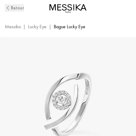
Bague
Retour
Diamant
en
Or
Messika
|
Lucky Eye
|
Bague Lucky Eye
Blanc
Lucky
Eye
|
Messika
10036-
WG