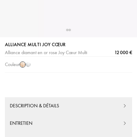
ALLIANCE MULTI JOY CŒUR
Or
Or
12 000 €
Alliance diamant en or rose Joy Cœur Multi
Rose
Blanc
Couleur
DESCRIPTION & DÉTAILS
ENTRETIEN