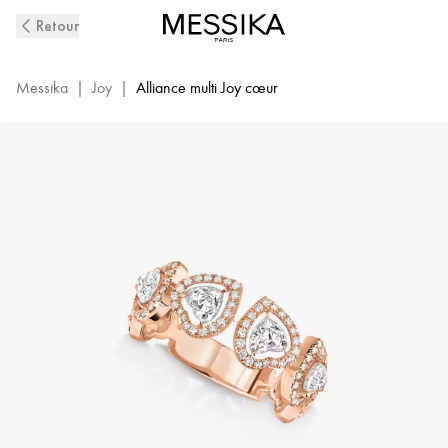
Bague
Retour
Multi
Diamant
en
Messika
|
Joy
|
Alliance multi Joy cœur
Or
Rose
Joy
Cœur
|
Messika
12471-
PG