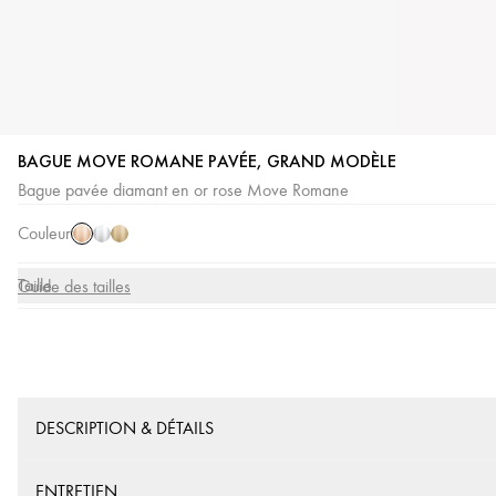
BAGUE MOVE ROMANE PAVÉE, GRAND MODÈLE
Or
Or
Or
Bague pavée diamant en or rose Move Romane
Rose
Blanc
Jaune
Couleur
Taille
Guide des tailles
DESCRIPTION & DÉTAILS
ENTRETIEN