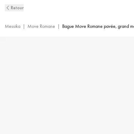
Bague
Retour
Pavée
Diamant
en
Messika
|
Move Romane
|
Bague Move Romane pavée, grand m
Or
Rose
Move
Romane
|
Messika
07205-
PG