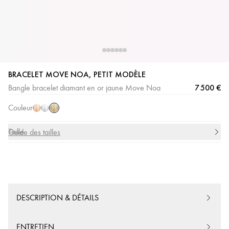
BRACELET MOVE NOA, PETIT MODÈLE
Or
Or
Or
7 500 €
Bangle bracelet diamant en or jaune Move Noa
Jaune
Rose
Blanc
Couleur
Taille
Guide des tailles
DESCRIPTION & DÉTAILS
ENTRETIEN