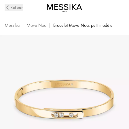
Bangle
Retour
Bracelet
Diamant
en
Messika
|
Move Noa
|
Bracelet Move Noa, petit modèle
Or
Jaune
Move
Noa
|
Messika
10092-
YG