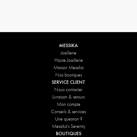
Conditions de retours
MESSIKA
Joaillerie
Haute Joaillerie
Maison Messika
Nos boutiques
SERVICE CLIENT
Nous contacter
Livraison & retours
Mon compte
Conseils & services
Une question ?
Messika's Serenity
BOUTIQUES