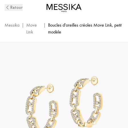
Boucles
Retour
D'Oreilles
Créoles
Diamant
Messika
|
Move
|
Boucles d'oreilles créoles Move Link, petit
en
Link
modèle
Or
Jaune
Move
Link|
Messika
12716-
YG