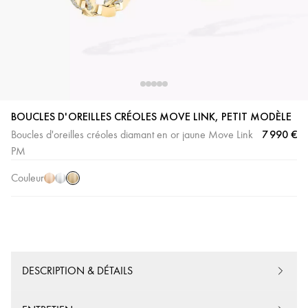
BOUCLES D'OREILLES CRÉOLES MOVE LINK, PETIT MODÈLE
Or
Or
Or
7 990 €
Boucles d'oreilles créoles diamant en or jaune Move Link
Jaune
Rose
Blanc
PM
Couleur
DESCRIPTION & DÉTAILS