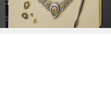
{{
Discover
}}