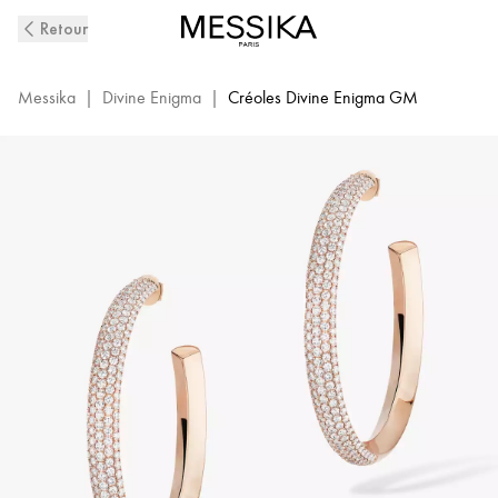
Boucles
Retour
D'Oreilles
Créoles
Diamant
Messika
|
Divine Enigma
|
Créoles Divine Enigma GM
en
Or
Rose
Divine
Enigma
|
Messika
12514-
PG