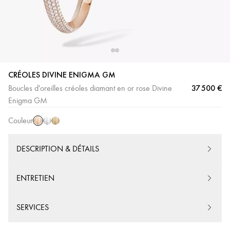
CRÉOLES DIVINE ENIGMA GM
37 500 €
Boucles d'oreilles créoles diamant en or rose Divine
Or
Or
Or
Enigma GM
Rose
Blanc
Jaune
Couleur
DESCRIPTION & DÉTAILS
ENTRETIEN
SERVICES