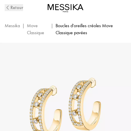
Boucles
Retour
D'Oreilles
Créoles
Diamant
Messika
|
Move
|
Boucles d'oreilles créoles Move
Pavées
Classique
Classique pavées
en
Or
Jaune
Move
Classique
|
Messika
04993-
YG