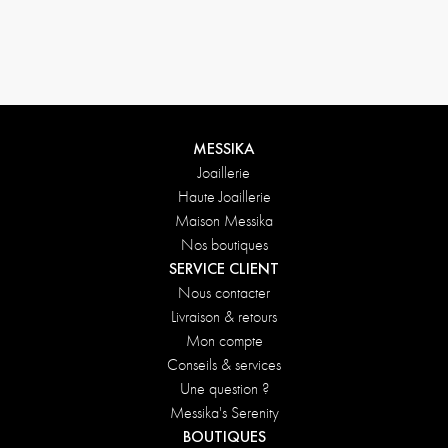
Conditions de retours
MESSIKA
Joaillerie
Haute Joaillerie
Maison Messika
Nos boutiques
SERVICE CLIENT
Nous contacter
Livraison & retours
Mon compte
Conseils & services
Une question ?
Messika's Serenity
BOUTIQUES