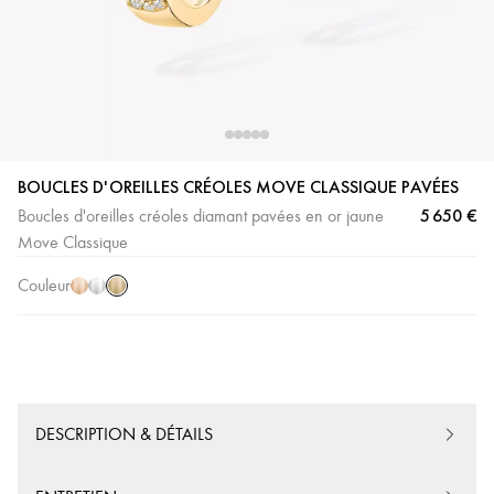
BOUCLES D'OREILLES CRÉOLES MOVE CLASSIQUE PAVÉES
Or
Or
Or
5 650 €
Boucles d'oreilles créoles diamant pavées en or jaune
Jaune
Rose
Blanc
Move Classique
Couleur
DESCRIPTION & DÉTAILS