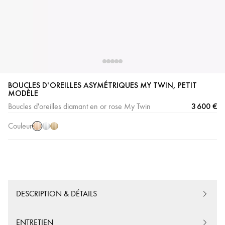
BOUCLES D'OREILLES ASYMÉTRIQUES MY TWIN, PETIT
Or
Or
Or
MODÈLE
Rose
Blanc
Jaune
3 600 €
Boucles d'oreilles diamant en or rose My Twin
Couleur
DESCRIPTION & DÉTAILS
ENTRETIEN