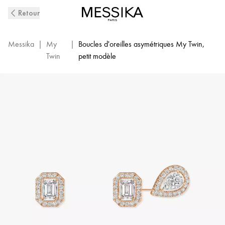
Boucles
Retour
D'Oreilles
Diamant
en
Messika
|
My
|
Boucles d'oreilles asymétriques My Twin,
Or
Twin
petit modèle
Rose
My
Twin
|
Messika
07004-
PG