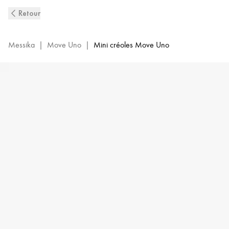
Boucles
Retour
d'Oreilles
Mini
Créoles
Messika
|
Move Uno
|
Mini créoles Move Uno
Diamant
en
Or
Blanc
Move
Classique
|
Messika
10050-
WG