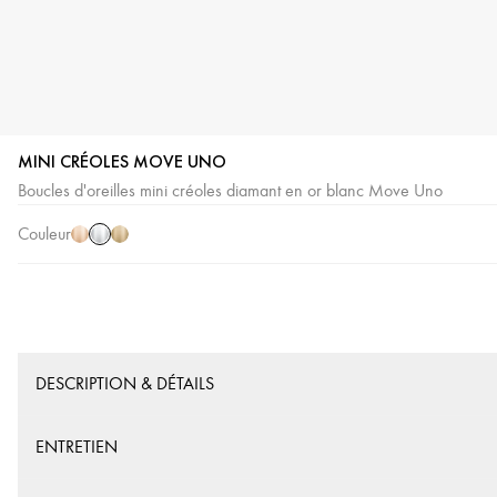
MINI CRÉOLES MOVE UNO
Or
Or
Or
Boucles d'oreilles mini créoles diamant en or blanc Move Uno
Blanc
Rose
Jaune
Couleur
DESCRIPTION & DÉTAILS
ENTRETIEN