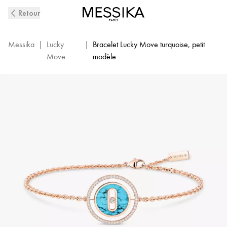
Bracelet
Retour
Diamant
Or
Rose
Messika
|
Lucky
|
Bracelet Lucky Move turquoise, petit
et
Move
modèle
Turquoise
Lucky
Move
|
Messika
11652-
PG