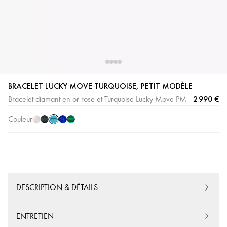
Turquoise
Nacre
Onyx
Lapis
Malachite
BRACELET LUCKY MOVE TURQUOISE, PETIT MODÈLE
Blanche
Lazuli
2 990 €
Bracelet diamant en or rose et Turquoise Lucky Move PM
Couleur
DESCRIPTION & DÉTAILS
ENTRETIEN