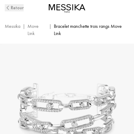
Bracelet
Retour
Manchette
Diamant
3
Messika
|
Move
|
Bracelet manchette trois rangs Move
Rangs
Link
Link
en
Or
Blanc
Move
Link
|
Messika
13512-
WG