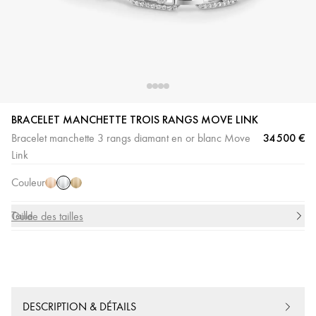
BRACELET MANCHETTE TROIS RANGS MOVE LINK
Or
Or
Or
34 500 €
Bracelet manchette 3 rangs diamant en or blanc Move
Blanc
Rose
Jaune
Link
Couleur
Taille
Guide des tailles
DESCRIPTION & DÉTAILS