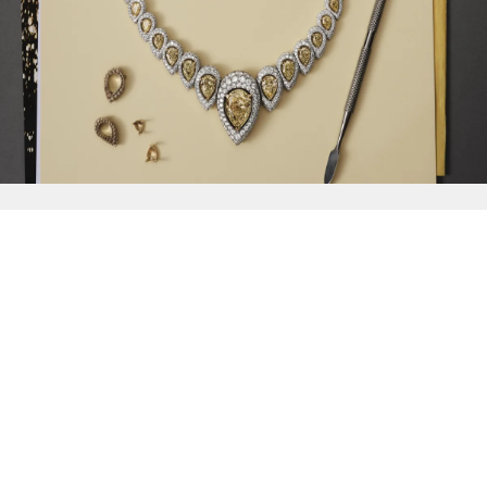
{{
Discover
}}