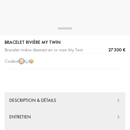
BRACELET RIVIÈRE MY TWIN
Or
Or
Or
27 300 €
Bracelet rivière diamant en or rose My Twin
Rose
Blanc
Jaune
Couleur
DESCRIPTION & DÉTAILS
ENTRETIEN