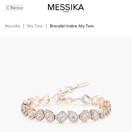
Bracelet
Retour
Rivière
Diamant
en
Messika
|
My Twin
|
Bracelet rivière My Twin
Or
Rose
My
Twin
|
Messika
13452-
PG