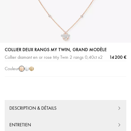
Or
Or
Or
COLLIER DEUX RANGS MY TWIN, GRAND MODÈLE
Rose
Blanc
Jaune
14 200 €
Collier diamant en or rose My Twin 2 rangs 0,40ct x2
Couleur
DESCRIPTION & DÉTAILS
ENTRETIEN