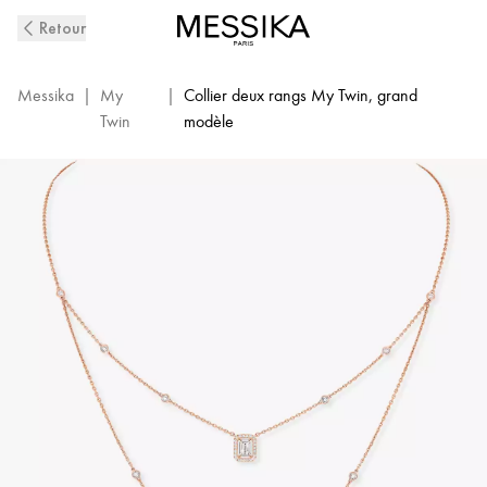
Collier
Retour
Diamant
2
Rangs
Messika
|
My
|
Collier deux rangs My Twin, grand
en
Twin
modèle
Or
Rose
My
Twin
|
Messika
12966-
PG