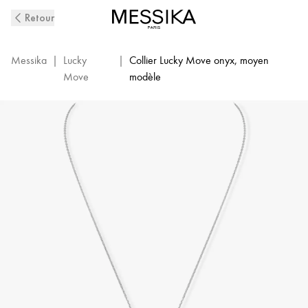
Collier
Retour
Diamant
Or
Blanc
Messika
|
Lucky
|
Collier Lucky Move onyx, moyen
et
Move
modèle
Onyx
Lucky
Move
|
Messika
10838-
WG