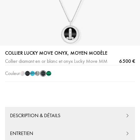
Onyx
Nacre
Onyx
Turquoise
Nacre
Malachite
COLLIER LUCKY MOVE ONYX, MOYEN MODÈLE
Or
blanche
Or
Grise
6 500 €
Collier diamant en or blanc et onyx Lucky Move MM
Blanc
Rose
Couleur
DESCRIPTION & DÉTAILS
ENTRETIEN