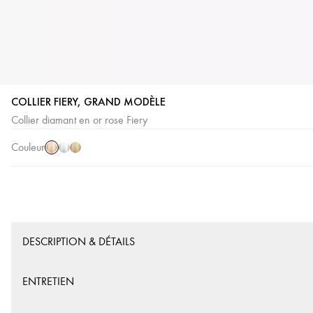
COLLIER FIERY, GRAND MODÈLE
Or
Or
Or
Collier diamant en or rose Fiery
Rose
Blanc
Jaune
Couleur
DESCRIPTION & DÉTAILS
ENTRETIEN