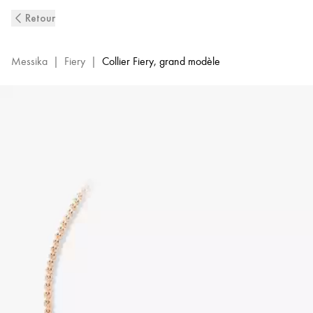
Collier
Retour
Diamant
en
Or
Messika
|
Fiery
|
Collier Fiery, grand modèle
Rose
Fiery
|
Messika
14266-
PG