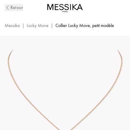
Collier
Retour
Diamant
en
Or
Messika
|
Lucky Move
|
Collier Lucky Move, petit modèle
Rose
Lucky
Move
|
Messika
07396-
PG