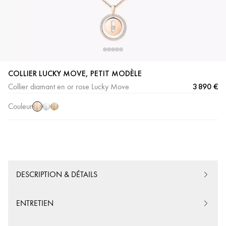
COLLIER LUCKY MOVE, PETIT MODÈLE
Or
Or
Or
3 890 €
Collier diamant en or rose Lucky Move
Rose
Blanc
Jaune
Couleur
DESCRIPTION & DÉTAILS
ENTRETIEN