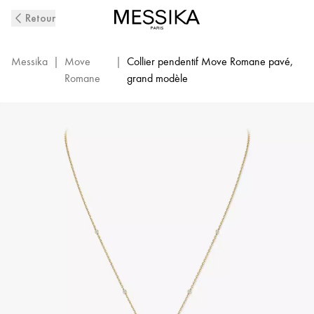
Collier
Retour
Long
Diamant
Pavé
Messika
|
Move
|
Collier pendentif Move Romane pavé,
en
Romane
grand modèle
Or
Jaune
Move
Romane
|
Messika
11317-
YG