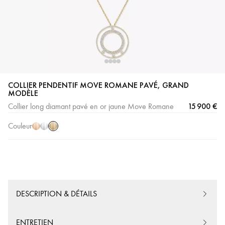
COLLIER PENDENTIF MOVE ROMANE PAVÉ, GRAND
Or
Or
Or
MODÈLE
Jaune
Rose
Blanc
15 900 €
Collier long diamant pavé en or jaune Move Romane
Couleur
DESCRIPTION & DÉTAILS
ENTRETIEN