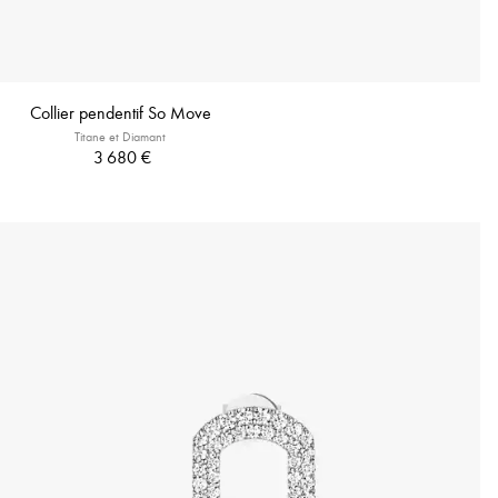
Collier pendentif So Move
Titane et Diamant
3 680 €