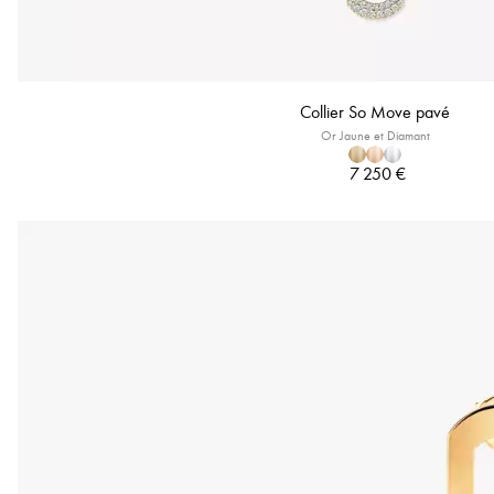
Collier So Move pavé
Or Jaune et Diamant
7 250 €