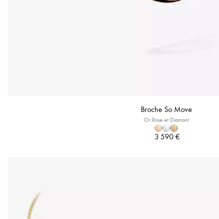
Broche So Move
Or Rose et Diamant
3 590 €