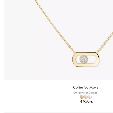
Collier So Move
Or Jaune et Diamant
4 950 €