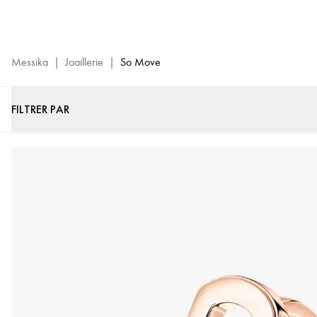
Collection
de
Joaillerie
So
Messika
|
Joaillerie
|
So Move
Move
-
FILTRER PAR
Bijoux
de
Luxe
Messika