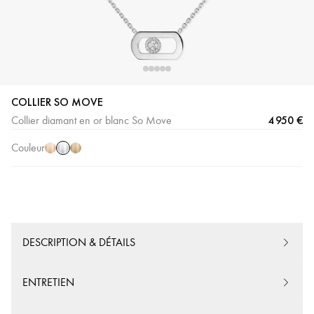
COLLIER SO MOVE
Or
Or
Or
4 950 €
Collier diamant en or blanc So Move
Blanc
Rose
Jaune
Couleur
DESCRIPTION & DÉTAILS
ENTRETIEN