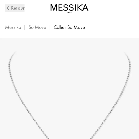
Collier
Retour
Diamant
Or
Blanc
Messika
|
So Move
|
Collier So Move
So
Move
|
Messika
12944-
WG