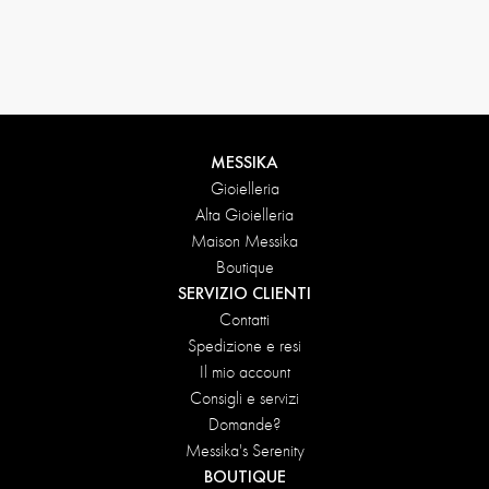
Condizioni di reso
MESSIKA
Gioielleria
Alta Gioielleria
Maison Messika
Boutique
SERVIZIO CLIENTI
Contatti
Spedizione e resi
Il mio account
Consigli e servizi
Domande?
Messika's Serenity
BOUTIQUE