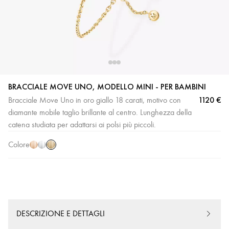
BRACCIALE MOVE UNO, MODELLO MINI - PER BAMBINI
1120 €
Bracciale Move Uno in oro giallo 18 carati, motivo con
Oro
Oro
Oro
diamante mobile taglio brillante al centro. Lunghezza della
giallo
rosa
bianco
catena studiata per adattarsi ai polsi più piccoli.
Colore
DESCRIZIONE E DETTAGLI