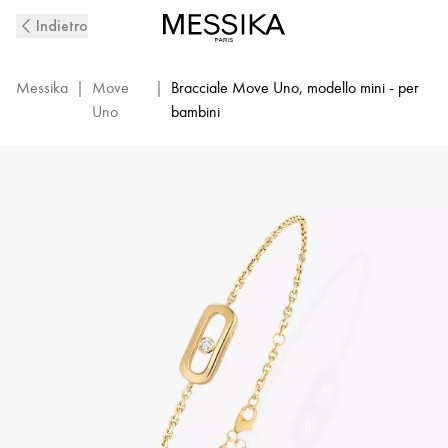
Bracciale
Indietro
con
diamanti
per
Messika
|
Move
|
Bracciale Move Uno, modello mini - per
bambini
Uno
bambini
in
oro
giallo
Move
Uno
|
Messika
12500-
YG