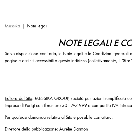
Note
legali
e
Condizioni
Messika
|
Note legali
generali
di
NOTE LEGALI E C
utilizzo
-
Salvo disposizione contraria, le Note legali e le Condizioni generali d
Sito
Sito
pagine e altri siti accessibili a questo indirizzo (collettivamente, il "
web
Messika
Editore del Sito
: MESSIKA GROUP, società per azioni semplificata con
imprese di Parigi con il numero 301 293 999 e con partita IVA intra
Per qualsiasi domanda relativa al Sito è possibile
contattarci
.
Direttore della pubblicazione
: Aurélie Darmon