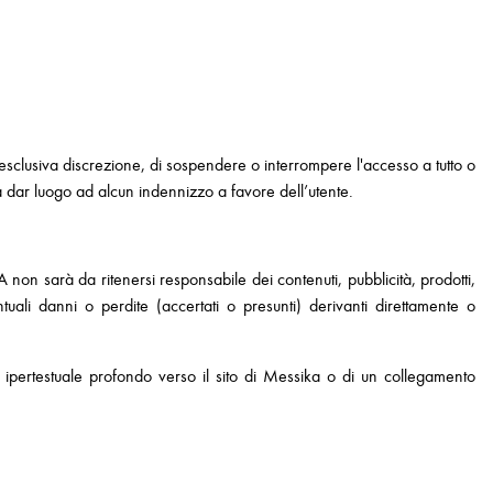
ua esclusiva discrezione, di sospendere o interrompere l'accesso a tutto o
ossa dar luogo ad alcun indennizzo a favore dell’utente.
KA non sarà da ritenersi responsabile dei contenuti, pubblicità, prodotti,
tuali danni o perdite (accertati o presunti) derivanti direttamente o
o ipertestuale profondo verso il sito di Messika o di un collegamento