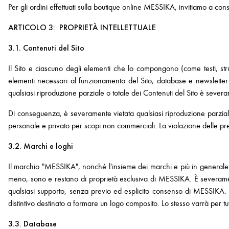
Per gli ordini effettuati sulla boutique online MESSIKA, invitiamo a con
ARTICOLO 3: PROPRIETÀ INTELLETTUALE
3.1. Contenuti del Sito
Il Sito e ciascuno degli elementi che lo compongono (come testi, strut
elementi necessari al funzionamento del Sito, database e newsletter (co
qualsiasi riproduzione parziale o totale dei Contenuti del Sito è seve
Di conseguenza, è severamente vietata qualsiasi riproduzione parziale
personale e privato per scopi non commerciali. La violazione delle prese
3.2. Marchi e loghi
Il marchio "MESSIKA", nonché l'insieme dei marchi e più in generale tutt
meno, sono e restano di proprietà esclusiva di MESSIKA. È severamente v
qualsiasi supporto, senza previo ed esplicito consenso di MESSIKA. 
distintivo destinato a formare un logo composito. Lo stesso varrà per tutt
3.3. Database