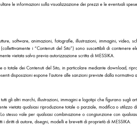
sultare le informazioni sulla visualizzazione dei prezzi e le eventuali spe
ture, software, animazioni, fotografie, illustrazioni, immagini, video, 
llettivamente i “Contenuti del Sito”) sono suscettibili di contenere elem
ramente vietata salvo previa autorizzazione scritta di MESSIKA.
 o totale dei Contenuti del Sito, in particolare mediante download, ripro
nti disposizioni espone l’autore alle sanzioni previste dalla normativa appl
i gli altri marchi, illustrazioni, immagini e logotipi che figurano sugli ar
ietata qualsiasi riproduzione totale o parziale, modifica o utilizzo di ta
Lo stesso vale per qualsiasi combinazione o congiunzione con qualsias
i i diritti di autore, disegni, modelli e brevetti di proprietà di MESSIKA.