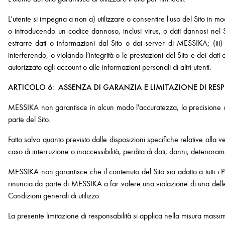
L’utente si impegna a non a) utilizzare o consentire l'uso del Sito in mo
o introducendo un codice dannoso, inclusi virus, o dati dannosi nel S
estrarre dati o informazioni dal Sito o dai server di MESSIKA; (iii)
interferendo, o violando l'integrità o le prestazioni del Sito e dei dat
autorizzato agli account o alle informazioni personali di altri utenti.
ARTICOLO 6: ASSENZA DI GARANZIA E LIMITAZIONE DI RES
MESSIKA non garantisce in alcun modo l'accuratezza, la precisione o 
parte del Sito.
Fatto salvo quanto previsto dalle disposizioni specifiche relative alla 
caso di interruzione o inaccessibilità, perdita di dati, danni, deteriora
MESSIKA non garantisce che il contenuto del Sito sia adatto a tutti i Pa
rinuncia da parte di MESSIKA a far valere una violazione di una delle 
Condizioni generali di utilizzo.
La presente limitazione di responsabilità si applica nella misura massi