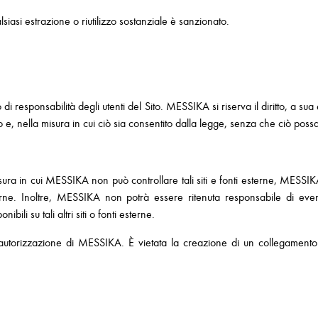
ualsiasi estrazione o riutilizzo sostanziale è sanzionato.
o di responsabilità degli utenti del Sito. MESSIKA si riserva il diritto, a s
vviso e, nella misura in cui ciò sia consentito dalla legge, senza che ciò p
a misura in cui MESSIKA non può controllare tali siti e fonti esterne, MESSI
esterne. Inoltre, MESSIKA non potrà essere ritenuta responsabile di even
ibili su tali altri siti o fonti esterne.
ll’autorizzazione di MESSIKA. È vietata la creazione di un collegament