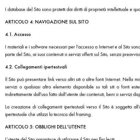
I database del Sito sono protetti dai diritti di proprietà intellettuale e q
ARTICOLO 4: NAVIGAZIONE SUL SITO
4.1. Accesso
I materiali e i software necessari per l’accesso a Internet e al Sito son
parte del Sito, ai suoi contenuti o servizi offerti sul Sito, senza prea
4.2. Collegamenti ipertestuali
Il Sito può presentare link verso altri siti o altre fonti Internet. Nell
servizi o qualsiasi altro elemento disponibile su tali siti o fonti 
indirettamente dall'uso fatto dall’utente dei contenuti, beni o servizi dispon
La creazione di collegamenti ipertestuali verso il Sito è soggetta a
ipertestuale che utilizzi la tecnica del framing.
ARTICOLO 5: OBBLIGHI DELL’UTENTE
L’utente del Sito garantisce di utilizzare il Sito per fini leciti.