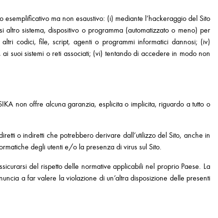
tolo esemplificativo ma non esaustivo: (i) mediante l’hackeraggio del Sito
iasi altro sistema, dispositivo o programma (automatizzato o meno) per
ri codici, file, script, agenti o programmi informatici dannosi; (iv)
, ai suoi sistemi o reti associati; (vi) tentando di accedere in modo non
 non offre alcuna garanzia, esplicita o implicita, riguardo a tutto o
etti o indiretti che potrebbero derivare dall’utilizzo del Sito, anche in
ormatiche degli utenti e/o la presenza di virus sul Sito.
ssicurarsi del rispetto delle normative applicabili nel proprio Paese. La
ncia a far valere la violazione di un’altra disposizione delle presenti