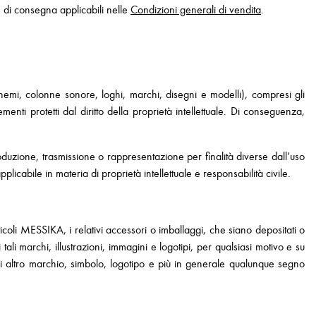
se di consegna applicabili nelle
Condizioni generali di vendita
.
schemi, colonne sonore, loghi, marchi, disegni e modelli), compresi gli
enti protetti dal diritto della proprietà intellettuale. Di conseguenza,
duzione, trasmissione o rappresentazione per finalità diverse dall’uso
icabile in materia di proprietà intellettuale e responsabilità civile.
ticoli MESSIKA, i relativi accessori o imballaggi, che siano depositati o
li marchi, illustrazioni, immagini e logotipi, per qualsiasi motivo e su
i altro marchio, simbolo, logotipo e più in generale qualunque segno