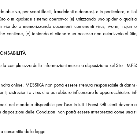
do abusivo, per scopi illeciti, fraudolenti o dannosi, e in particolare, a ti
ito o in qualsiasi sistema operativo; (ii) utilizzando uno spider o quals
 inviando o memorizzando documenti contenenti virus, worm, trojan o alt
i che contiene; (v) tentando di ottenere un accesso non autorizzato al Sito
PONSABILITÀ
la completezza delle informazioni messe a disposizione sul Sito. MESSIKA
vendita online, MESSIKA non potrà essere ritenuta responsabile di danni dir
menti, distruzioni o virus che potrebbero influenzare le apparecchiature inf
esi del mondo o disponibile per l'uso in tutti i Paesi. Gli utenti devono a
disposizioni delle Condizioni non potrà essere interpretata come una rinu
ma consentita dalla legge.