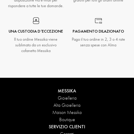
disposizione via e-mail per
gratuiti per tutti gli ordini online
rispondere a tutte le tue domande.
UNA CUSTODIA D’ECCEZIONE
PAGAMENTO DILAZIONATO
Il tuo ordine Messika viene
Paga il tuo ordine in 2, 3 o 4 rate
sublimato da un esclusivo
senza spese con Alma
cofanetto Messika
MESSIKA
Gioielleria
Alta Gioielleria
Maison Messika
Boutique
SERVIZIO CLIENTI