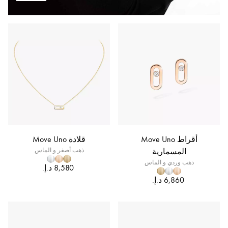
أقراط Move Uno
قلادة Move Uno
المسمارية
ذهب أصفر و الماس
ذهب وردي و الماس