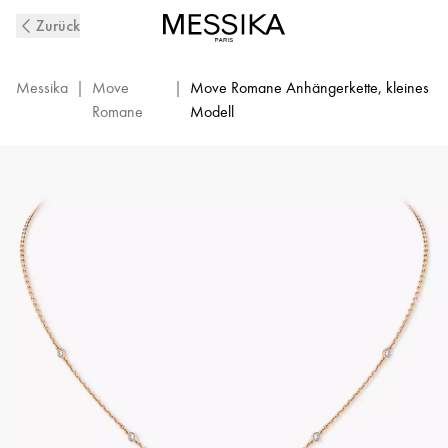
Anhänger-
Zurück
Kette
mit
Diamanten
Messika
|
Move
|
Move Romane Anhängerkette, kleines
aus
Romane
Modell
Roségold
Move
Romane
|
Messika
07158-
PG