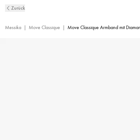
Mit
Zurück
Diamanten
ausgefasstes
Baby
Messika
|
Move Classique
|
Move Classique Armband mit Diamant
Move
Diamantarmband
aus
Gelbgold
|
Messika
04325-
YG