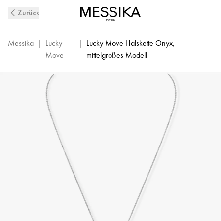
Lucky
Zurück
Move
Diamantkette
aus
Messika
|
Lucky
|
Lucky Move Halskette Onyx,
Weißgold
Move
mittelgroßes Modell
und
Onyx
|
Messika
10838-
WG