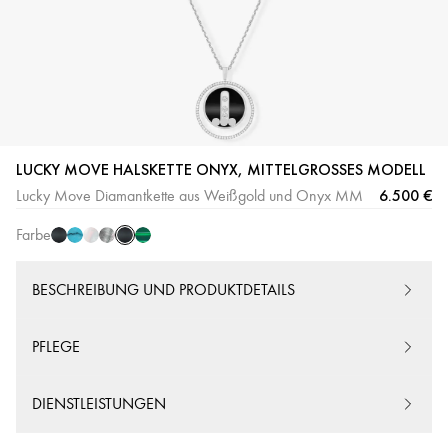
Onyx
Onyx
Türkis
weißes
graues
Malaquit
LUCKY MOVE HALSKETTE ONYX, MITTELGROSSES MODELL
Weissgold
Roségold
Perlmutt
Perlmutt
6.500 €
Lucky Move Diamantkette aus Weißgold und Onyx MM
Farbe
BESCHREIBUNG UND PRODUKTDETAILS
PFLEGE
DIENSTLEISTUNGEN